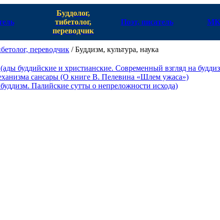
Буддолог,
тель
тибетолог,
Поэт, писатель
МК
переводчик
ибетолог, переводчик
/
Буддизм, культура, наука
(ады буддийские и христианские. Современный взгляд на буддиз
еханизма сансары (О книге В. Пелевина «Шлем ужаса»)
 буддизм. Палийские сутты о непреложности исхода)